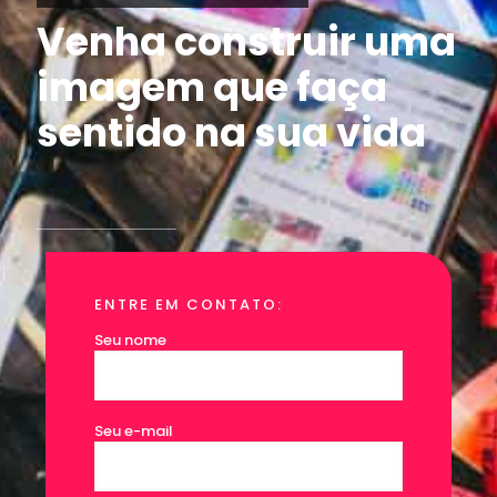
Venha construir uma
imagem que faça
sentido na sua vida
ENTRE EM CONTATO:
Seu nome
Seu e-mail