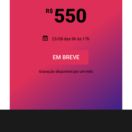
550
R$
23/08 das 9h às 17h
EM BREVE
Gravação disponível por um mês